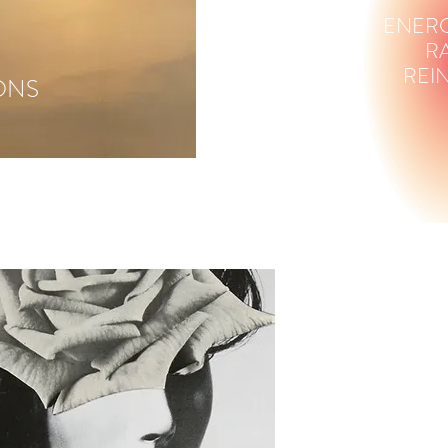
ENERG
R
REI
ONS