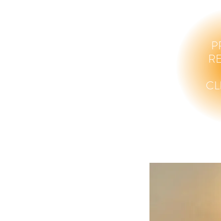
P
R
CL