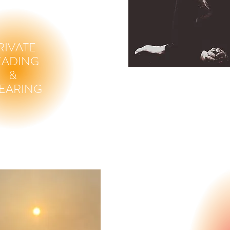
RIVATE
EADING
&
EARING