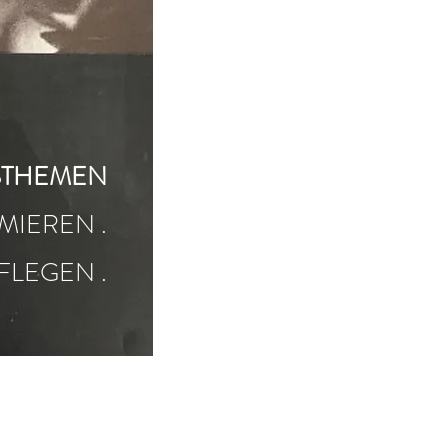
STHEMEN
MIEREN .
FLEGEN .