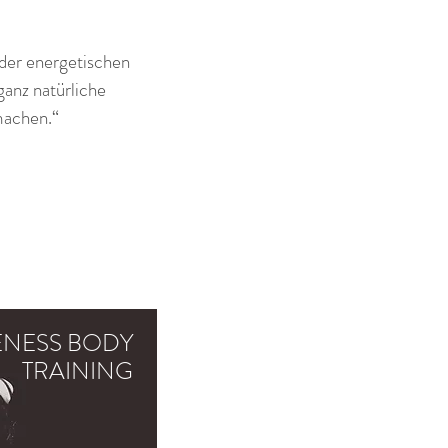
 der energetischen
anz natürliche
machen.“
NESS BODY
TRAINING