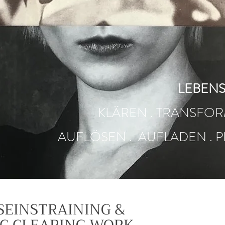
LEBEN
KLÄREN . TRANSFOR
AUFLÖSEN . AUFLADEN . P
SEINSTRAINING &